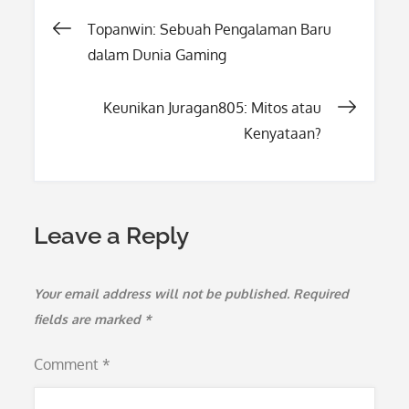
Post
Topanwin: Sebuah Pengalaman Baru
dalam Dunia Gaming
navigation
Keunikan Juragan805: Mitos atau
Kenyataan?
Leave a Reply
Your email address will not be published.
Required
fields are marked
*
Comment
*