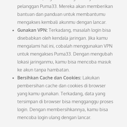
pelanggan Puma33. Mereka akan memberikan
bantuan dan panduan untuk membantumu
mengakses kembali akunmu dengan lancar.
Gunakan VPN:
Terkadang, masalah login bisa
disebabkan oleh kendala jaringan. Jika kamu
mengalami hal ini, cobalah menggunakan VPN
untuk mengakses Puma33. Dengan mengubah
lokasi jaringanmu, kamu bisa mencoba masuk
ke akun tanpa hambatan.
Bersihkan Cache dan Cookies:
Lakukan
pembersihan cache dan cookies di browser
yang kamu gunakan. Terkadang, data yang
tersimpan di browser bisa mengganggu proses
login. Dengan membersihkannya, kamu bisa
mencoba login ulang dengan lancar.