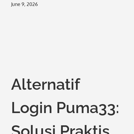
Posted
June 9, 2026
on
Alternatif
Login Puma33:
Solusi Praktis