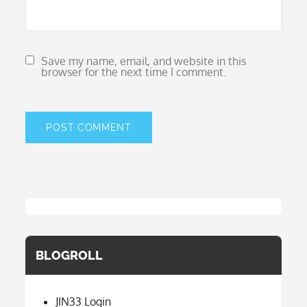
Save my name, email, and website in this
browser for the next time I comment.
BLOGROLL
JIN33 Login