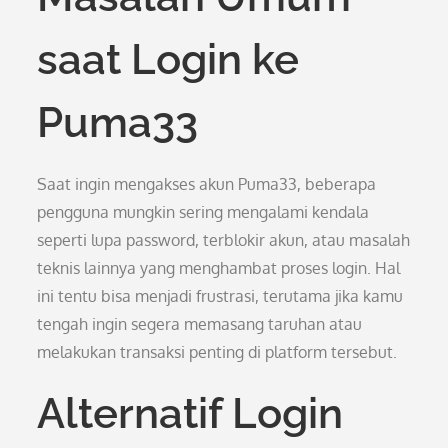
saat Login ke
Puma33
Saat ingin mengakses akun Puma33, beberapa
pengguna mungkin sering mengalami kendala
seperti lupa password, terblokir akun, atau masalah
teknis lainnya yang menghambat proses login. Hal
ini tentu bisa menjadi frustrasi, terutama jika kamu
tengah ingin segera memasang taruhan atau
melakukan transaksi penting di platform tersebut.
Alternatif Login