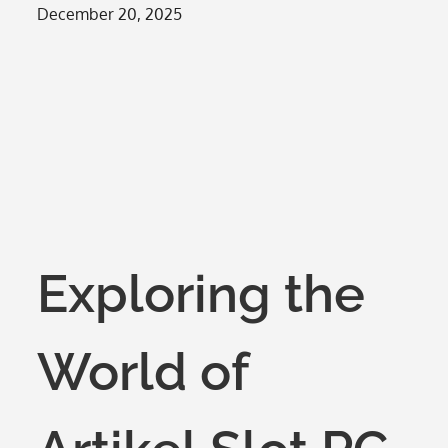
Posted
December 20, 2025
on
Exploring the
World of