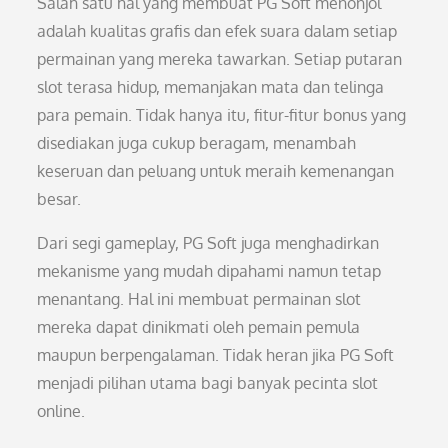
Salah satu hal yang membuat PG Soft menonjol
adalah kualitas grafis dan efek suara dalam setiap
permainan yang mereka tawarkan. Setiap putaran
slot terasa hidup, memanjakan mata dan telinga
para pemain. Tidak hanya itu, fitur-fitur bonus yang
disediakan juga cukup beragam, menambah
keseruan dan peluang untuk meraih kemenangan
besar.
Dari segi gameplay, PG Soft juga menghadirkan
mekanisme yang mudah dipahami namun tetap
menantang. Hal ini membuat permainan slot
mereka dapat dinikmati oleh pemain pemula
maupun berpengalaman. Tidak heran jika PG Soft
menjadi pilihan utama bagi banyak pecinta slot
online.