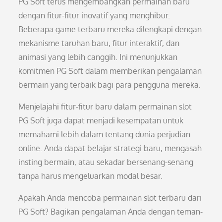
PG Soft terus mengembangkan permainan baru
dengan fitur-fitur inovatif yang menghibur.
Beberapa game terbaru mereka dilengkapi dengan
mekanisme taruhan baru, fitur interaktif, dan
animasi yang lebih canggih. Ini menunjukkan
komitmen PG Soft dalam memberikan pengalaman
bermain yang terbaik bagi para pengguna mereka.
Menjelajahi fitur-fitur baru dalam permainan slot
PG Soft juga dapat menjadi kesempatan untuk
memahami lebih dalam tentang dunia perjudian
online. Anda dapat belajar strategi baru, mengasah
insting bermain, atau sekadar bersenang-senang
tanpa harus mengeluarkan modal besar.
Apakah Anda mencoba permainan slot terbaru dari
PG Soft? Bagikan pengalaman Anda dengan teman-