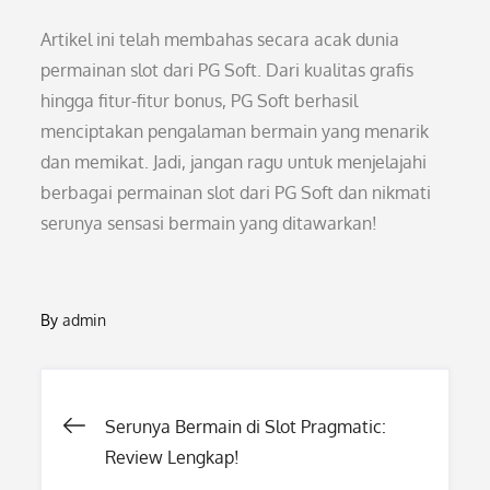
Artikel ini telah membahas secara acak dunia
permainan slot dari PG Soft. Dari kualitas grafis
hingga fitur-fitur bonus, PG Soft berhasil
menciptakan pengalaman bermain yang menarik
dan memikat. Jadi, jangan ragu untuk menjelajahi
berbagai permainan slot dari PG Soft dan nikmati
serunya sensasi bermain yang ditawarkan!
By
admin
Post
Serunya Bermain di Slot Pragmatic:
Review Lengkap!