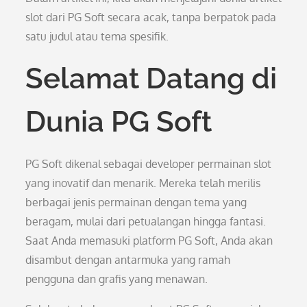
slot dari PG Soft secara acak, tanpa berpatok pada
satu judul atau tema spesifik.
Selamat Datang di
Dunia PG Soft
PG Soft dikenal sebagai developer permainan slot
yang inovatif dan menarik. Mereka telah merilis
berbagai jenis permainan dengan tema yang
beragam, mulai dari petualangan hingga fantasi.
Saat Anda memasuki platform PG Soft, Anda akan
disambut dengan antarmuka yang ramah
pengguna dan grafis yang menawan.