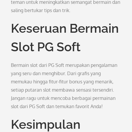
teman untuk meningkatkan semangat bermain dan
saling bertukar tips dan trik.
Keseruan Bermain
Slot PG Soft
Bermain slot dari PG Soft merupakan pengalaman
yang seru dan menghibur. Dari grafis yang
memukau hingga fitur-fitur bonus yang menarik,
setiap putaran slot membawa sensasi tersendiri.
Jangan ragu untuk mencoba berbagai permainan
slot dari PG Soft dan temukan favorit Anda!
Kesimpulan