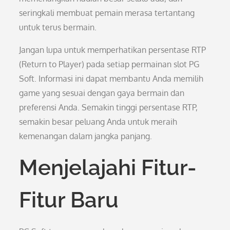
seringkali membuat pemain merasa tertantang
untuk terus bermain.
Jangan lupa untuk memperhatikan persentase RTP
(Return to Player) pada setiap permainan slot PG
Soft. Informasi ini dapat membantu Anda memilih
game yang sesuai dengan gaya bermain dan
preferensi Anda. Semakin tinggi persentase RTP,
semakin besar peluang Anda untuk meraih
kemenangan dalam jangka panjang.
Menjelajahi Fitur-
Fitur Baru