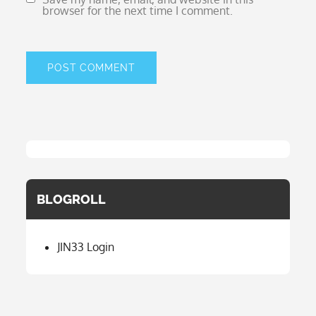
browser for the next time I comment.
BLOGROLL
JIN33 Login