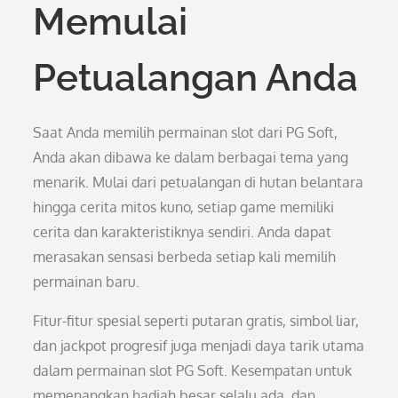
Memulai
Petualangan Anda
Saat Anda memilih permainan slot dari PG Soft,
Anda akan dibawa ke dalam berbagai tema yang
menarik. Mulai dari petualangan di hutan belantara
hingga cerita mitos kuno, setiap game memiliki
cerita dan karakteristiknya sendiri. Anda dapat
merasakan sensasi berbeda setiap kali memilih
permainan baru.
Fitur-fitur spesial seperti putaran gratis, simbol liar,
dan jackpot progresif juga menjadi daya tarik utama
dalam permainan slot PG Soft. Kesempatan untuk
memenangkan hadiah besar selalu ada, dan