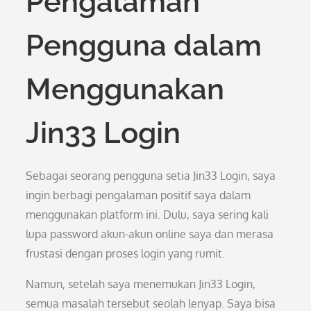
Pengalaman
Pengguna dalam
Menggunakan
Jin33 Login
Sebagai seorang pengguna setia Jin33 Login, saya
ingin berbagi pengalaman positif saya dalam
menggunakan platform ini. Dulu, saya sering kali
lupa password akun-akun online saya dan merasa
frustasi dengan proses login yang rumit.
Namun, setelah saya menemukan Jin33 Login,
semua masalah tersebut seolah lenyap. Saya bisa