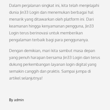
Dalam perjalanan singkat ini, kita telah menjelajahi
dunia Jin33 Login dan menemukan berbagai hal
menarik yang ditawarkan oleh platform ini. Dari
keamanan hingga kenyamanan pengguna, Jin33
Login terus berinovasi untuk memberikan
pengalaman terbaik bagi para penggunanya.
Dengan demikian, mari kita sambut masa depan
yang penuh harapan bersama Jin33 Login dan terus
dukung perkembangan layanan login digital yang
semakin canggih dan praktis. Sampai jumpa di
artikel selanjutnya!
By
admin