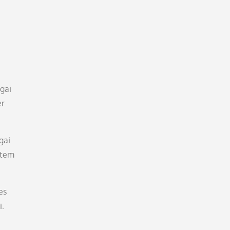
gai
er
gai
item
es
i.