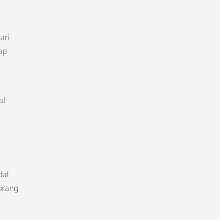
ari
ap
al
dal
orang