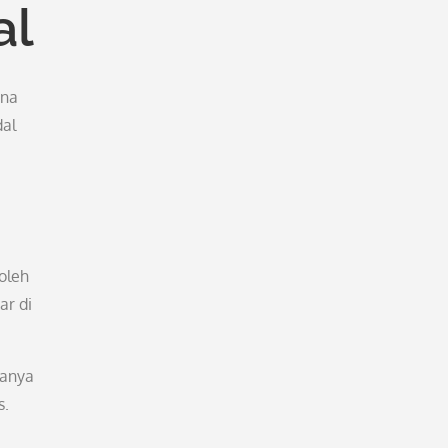
al
ana
dal
oleh
ar di
hanya
s.