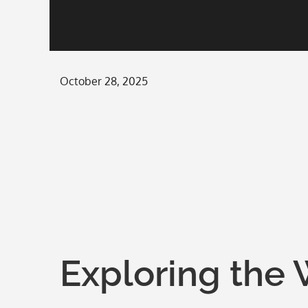
Posted
October 28, 2025
on
Exploring the 