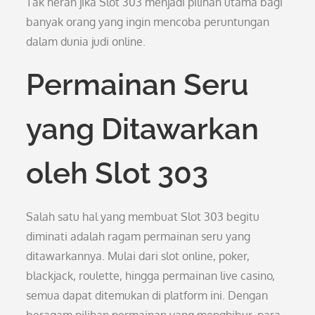
Tak heran jika Slot 303 menjadi pilihan utama bagi
banyak orang yang ingin mencoba peruntungan
dalam dunia judi online.
Permainan Seru
yang Ditawarkan
oleh Slot 303
Salah satu hal yang membuat Slot 303 begitu
diminati adalah ragam permainan seru yang
ditawarkannya. Mulai dari slot online, poker,
blackjack, roulette, hingga permainan live casino,
semua dapat ditemukan di platform ini. Dengan