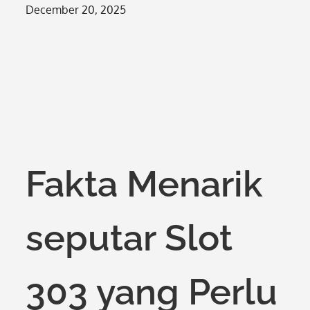
Posted
December 20, 2025
on
Fakta Menarik
seputar Slot
303 yang Perlu