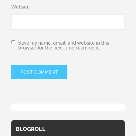
Website
Save my name, email, and website in this
browser for the next time I comment.
BLOGROLL