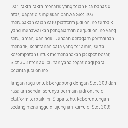
Dari fakta-fakta menarik yang telah kita bahas di
atas, dapat disimpulkan bahwa Slot 303
merupakan salah satu platform judi online terbaik
yang menawarkan pengalaman berjudi online yang
seru, aman, dan adil. Dengan beragam permainan
menarik, keamanan data yang terjamin, serta
kesempatan untuk memenangkan jackpot besar,
Slot 303 menjadi pilihan yang tepat bagi para
pecinta judi online.
Jangan ragu untuk bergabung dengan Slot 303 dan
rasakan sendiri serunya bermain judi online di
platform terbaik ini. Siapa tahu, keberuntungan
sedang menunggu di ujung jari kamu di Slot 303!