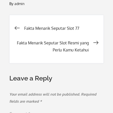
By
admin
Post
Fakta Menarik Seputar Slot 77
navigation
Fakta Menarik Seputar Slot Resmi yang
Perlu Kamu Ketahui
Leave a Reply
Your email address will not be published.
Required
fields are marked
*