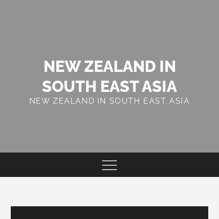
Skip
to
content
NEW ZEALAND IN
SOUTH EAST ASIA
NEW ZEALAND IN SOUTH EAST ASIA