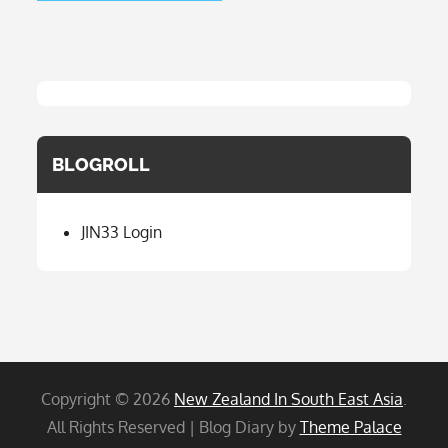
BLOGROLL
JIN33 Login
Copyright © 2026
New Zealand In South East Asia
.
All Rights Reserved | Blog Diary by
Theme Palace