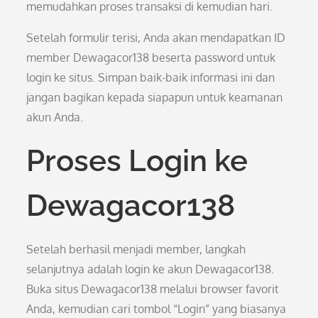
memudahkan proses transaksi di kemudian hari.
Setelah formulir terisi, Anda akan mendapatkan ID
member Dewagacor138 beserta password untuk
login ke situs. Simpan baik-baik informasi ini dan
jangan bagikan kepada siapapun untuk keamanan
akun Anda.
Proses Login ke
Dewagacor138
Setelah berhasil menjadi member, langkah
selanjutnya adalah login ke akun Dewagacor138.
Buka situs Dewagacor138 melalui browser favorit
Anda, kemudian cari tombol “Login” yang biasanya