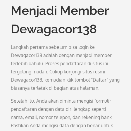
Menjadi Member
Dewagacor138
Langkah pertama sebelum bisa login ke
Dewagacor138 adalah dengan menjadi member
terlebih dahulu. Proses pendaftaran di situs ini
tergolong mudah. Cukup kunjungi situs resmi
Dewagacor138, kemudian klik tombol “Daftar” yang
biasanya terletak di bagian atas halaman.
Setelah itu, Anda akan diminta mengisi formulir
pendaftaran dengan data diri lengkap seperti
nama, email, nomor telepon, dan rekening bank.
Pastikan Anda mengisi data dengan benar untuk