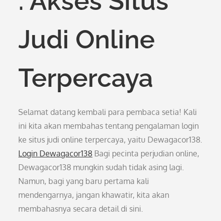
: Akses Situs
Judi Online
Terpercaya
Selamat datang kembali para pembaca setia! Kali
ini kita akan membahas tentang pengalaman login
ke situs judi online terpercaya, yaitu Dewagacor138.
Login Dewagacor138
Bagi pecinta perjudian online,
Dewagacor138 mungkin sudah tidak asing lagi.
Namun, bagi yang baru pertama kali
mendengarnya, jangan khawatir, kita akan
membahasnya secara detail di sini.