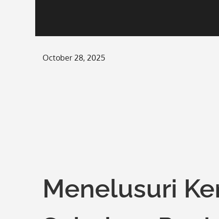
Posted
October 28, 2025
on
Menelusuri K