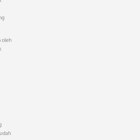
.
ng
 oleh
k
g
sudah