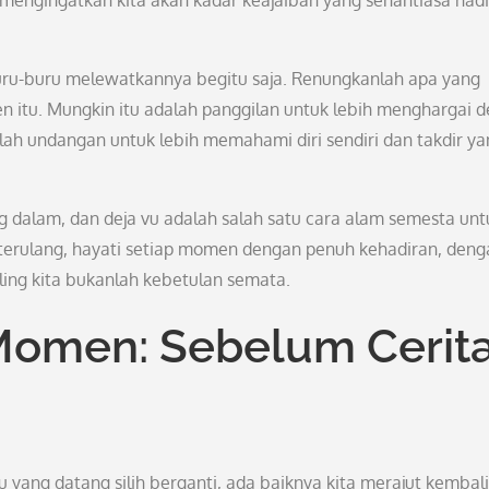
mengingatkan kita akan kadar keajaiban yang senantiasa hadi
rburu-buru melewatkannya begitu saja. Renungkanlah apa yang
itu. Mungkin itu adalah panggilan untuk lebih menghargai de
lah undangan untuk lebih memahami diri sendiri dan takdir y
g dalam, dan deja vu adalah salah satu cara alam semesta unt
 terulang, hayati setiap momen dengan penuh kehadiran, deng
ling kita bukanlah kebetulan semata.
Momen: Sebelum Cerit
 yang datang silih berganti, ada baiknya kita merajut kembali