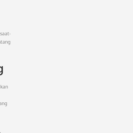
saat-
ntang
g
akan
yang