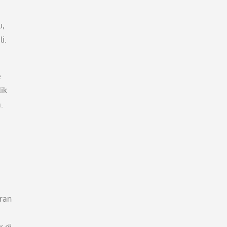
u,
i.
e
ik
.
aran