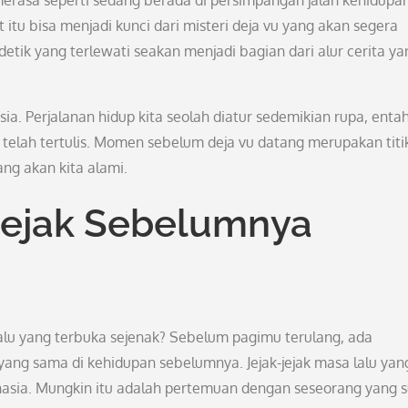
merasa seperti sedang berada di persimpangan jalan kehidupan
itu bisa menjadi kunci dari misteri deja vu yang akan segera
detik yang terlewati seakan menjadi bagian dari alur cerita ya
a. Perjalanan hidup kita seolah diatur sedemikian rupa, entah
g telah tertulis. Momen sebelum deja vu datang merupakan titi
ng akan kita alami.
 Jejak Sebelumnya
alu yang terbuka sejenak? Sebelum pagimu terulang, ada
ng sama di kehidupan sebelumnya. Jejak-jejak masa lalu yan
hasia. Mungkin itu adalah pertemuan dengan seseorang yang 