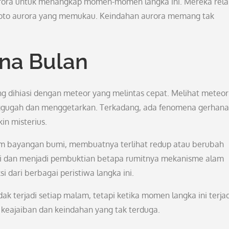
 aurora untuk menangkap momen-momen langka ini. Mereka rela
oto aurora yang memukau. Keindahan aurora memang tak
na Bulan
ing dihiasi dengan meteor yang melintas cepat. Melihat meteor
nggugah dan menggetarkan. Terkadang, ada fenomena gerhana
n misterius.
lam bayangan bumi, membuatnya terlihat redup atau berubah
ti dan menjadi pembuktian betapa rumitnya mekanisme alam
i dari berbagai peristiwa langka ini.
 terjadi setiap malam, tetapi ketika momen langka ini terjad
keajaiban dan keindahan yang tak terduga.