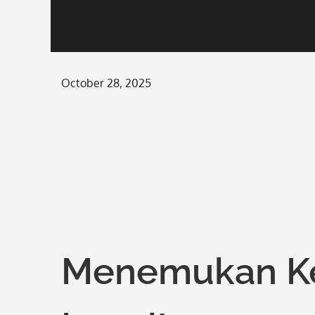
Posted
October 28, 2025
on
Menemukan Ke