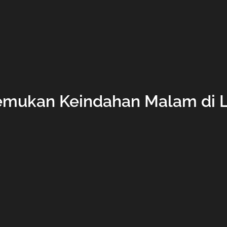
mukan Keindahan Malam di L