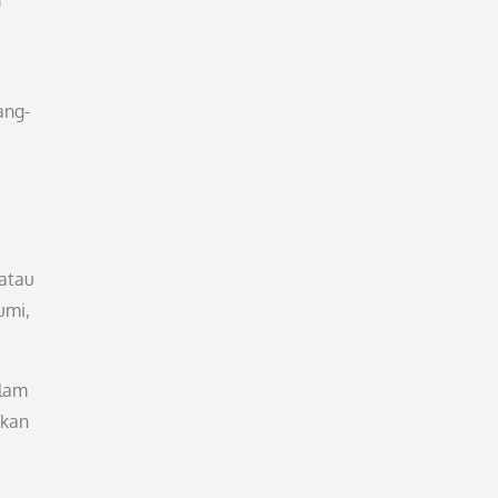
m
ang-
 atau
umi,
alam
ikan