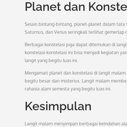
Planet dan Konste
Selain bintang-bintang, planet-planet dalam tata su
Saturnus, dan Venus seringkali terlihat gemerla
Berbagai konstelasi juga dapat ditemukan di langi
konstelasi-konstelasi ini bisa menjadi kegiata
langit yang begitu luas ini.
Mengamati planet dan konstelasi di langit mala
begitu besar dan misterius. Langit malam membe
rahasia alam semesta yang begitu luas ini.
Kesimpulan
Langit malam menyimpan berbagai keindahan alam