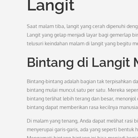
Langit
Saat malam tiba, langit yang cerah dipenuhi de
Langit yang gelap menjadi layar bagi gemerlap b
telusuri keindahan malam di langit yang begitu m
Bintang di Langit
Bintang-bintang adalah bagian tak terpisahkan da
bintang mulai muncul satu per satu. Mereka sepert
bintang terlihat lebih terang dan besar, menonjol
bintang dapat memberikan rasa kecilnya manusia 
Di malam yang tenang, Anda dapat melihat rasi b
menyerupai garis-garis, ada yang seperti bentuk