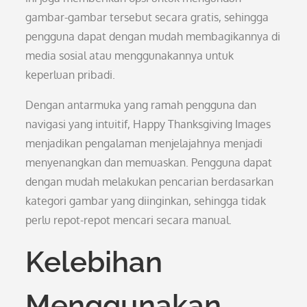
gambar-gambar tersebut secara gratis, sehingga
pengguna dapat dengan mudah membagikannya di
media sosial atau menggunakannya untuk
keperluan pribadi.
Dengan antarmuka yang ramah pengguna dan
navigasi yang intuitif, Happy Thanksgiving Images
menjadikan pengalaman menjelajahnya menjadi
menyenangkan dan memuaskan. Pengguna dapat
dengan mudah melakukan pencarian berdasarkan
kategori gambar yang diinginkan, sehingga tidak
perlu repot-repot mencari secara manual.
Kelebihan
Menggunakan