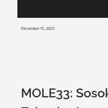
Posted
December 15, 2025
on
MOLE33: Sosok 