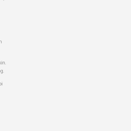
h
in.
g.
pi