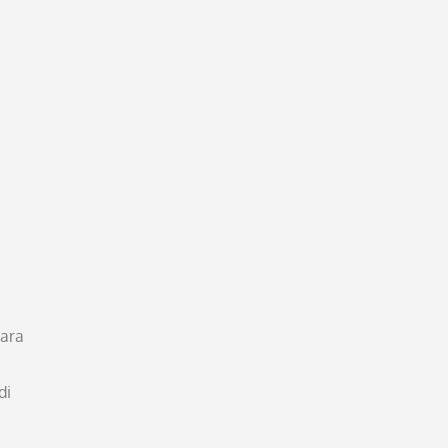
cara
di