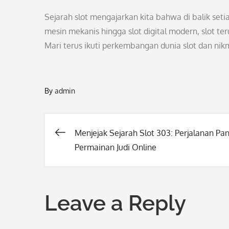
Sejarah slot mengajarkan kita bahwa di balik seti
mesin mekanis hingga slot digital modern, slot 
Mari terus ikuti perkembangan dunia slot dan ni
By
admin
Menjejak Sejarah Slot 303: Perjalanan Pa
Post
Permainan Judi Online
navigation
Leave a Reply