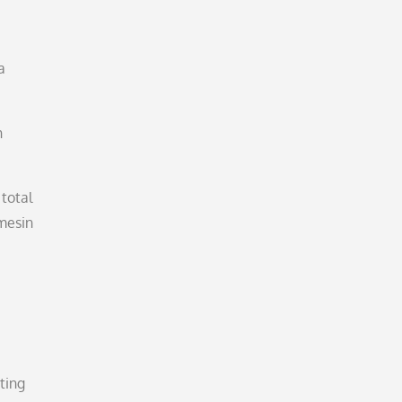
a
h
total
mesin
ting