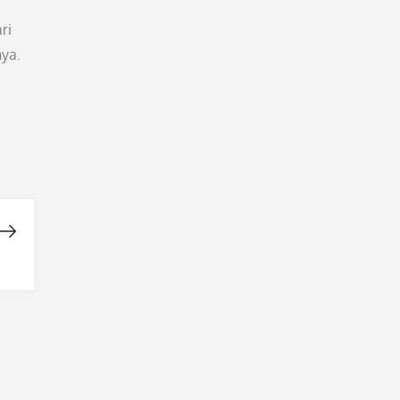
ri
nya.