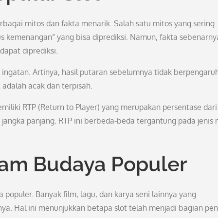
berbagai mitos dan fakta menarik. Salah satu mitos yang sering
lus kemenangan” yang bisa diprediksi. Namun, fakta sebenarny
dapat diprediksi.
i ingatan. Artinya, hasil putaran sebelumnya tidak berpengaru
t adalah acak dan terpisah.
miliki RTP (Return to Player) yang merupakan persentase dari 
jangka panjang. RTP ini berbeda-beda tergantung pada jenis 
lam Budaya Populer
populer. Banyak film, lagu, dan karya seni lainnya yang
ya. Hal ini menunjukkan betapa slot telah menjadi bagian pen