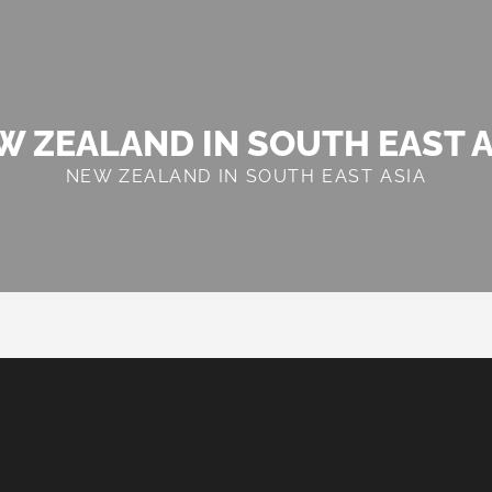
W ZEALAND IN SOUTH EAST A
NEW ZEALAND IN SOUTH EAST ASIA