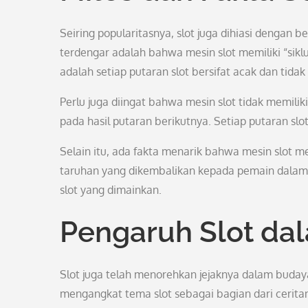
Seiring popularitasnya, slot juga dihiasi dengan 
terdengar adalah bahwa mesin slot memiliki “sik
adalah setiap putaran slot bersifat acak dan tidak 
Perlu juga diingat bahwa mesin slot tidak memilik
pada hasil putaran berikutnya. Setiap putaran slo
Selain itu, ada fakta menarik bahwa mesin slot me
taruhan yang dikembalikan kepada pemain dalam 
slot yang dimainkan.
Pengaruh Slot da
Slot juga telah menorehkan jejaknya dalam budaya 
mengangkat tema slot sebagai bagian dari ceritan