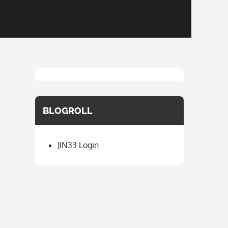
BLOGROLL
JIN33 Login