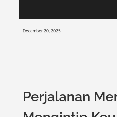
Posted
December 20, 2025
on
Perjalanan Men
Mengintip Keu