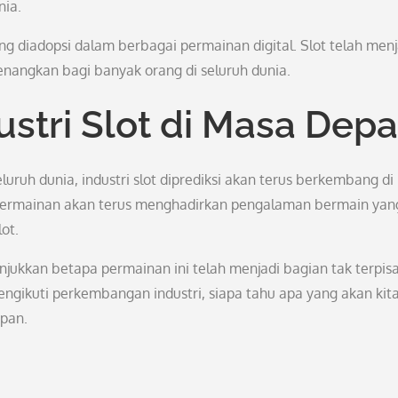
nia.
ng diadopsi dalam berbagai permainan digital. Slot telah menj
angkan bagi banyak orang di seluruh dunia.
ustri Slot di Masa Dep
ruh dunia, industri slot diprediksi akan terus berkembang d
 permainan akan terus menghadirkan pengalaman bermain yan
ot.
jukkan betapa permainan ini telah menjadi bagian tak terpis
engikuti perkembangan industri, siapa tahu apa yang akan kit
epan.