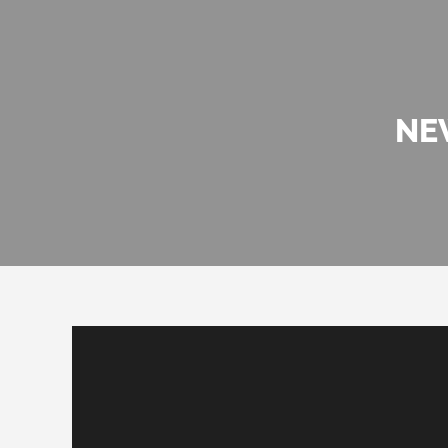
Skip
to
content
NE