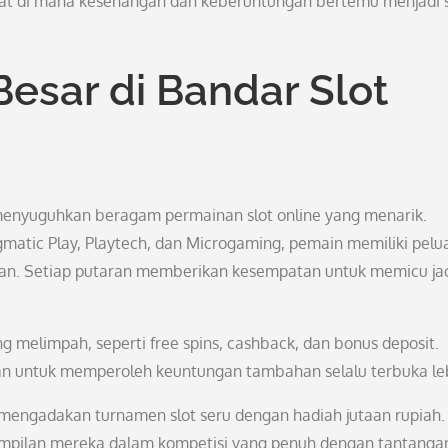
pat di mana kesenangan dan keberuntungan bertemu menjadi s
esar di Bandar Slot
menyuguhkan beragam permainan slot online yang menarik.
matic Play, Playtech, dan Microgaming, pemain memiliki pelu
an. Setiap putaran memberikan kesempatan untuk memicu ja
g melimpah, seperti free spins, cashback, dan bonus deposit.
n untuk memperoleh keuntungan tambahan selalu terbuka le
 mengadakan turnamen slot seru dengan hadiah jutaan rupiah.
mpilan mereka dalam kompetisi yang penuh dengan tantanga