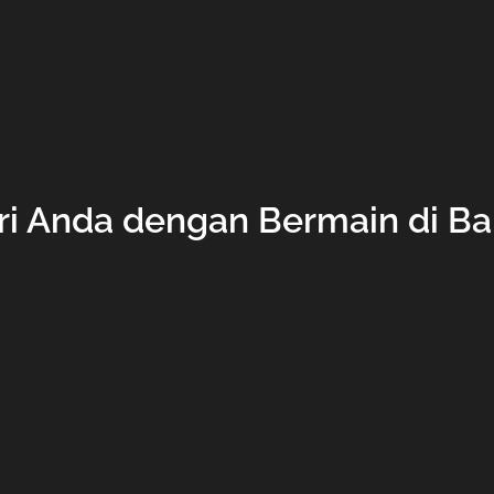
i Anda dengan Bermain di Ba