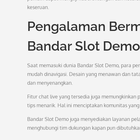
keseruan.
Pengalaman Berma
Bandar Slot Demo
Saat memasuki dunia Bandar Slot Demo, para p
mudah dinavigasi. Desain yang menawan dan tata
dan menyenangkan.
Fitur chat live yang tersedia juga memungkinkan 
tips menarik. Hal ini menciptakan komunitas yang 
Bandar Slot Demo juga menyediakan layanan pelan
menghubungi tim dukungan kapan pun dibutuhkan 