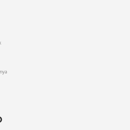
k
hnya
o