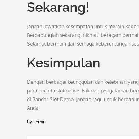
Sekarang!
Jangan lewatkan kesempatan untuk meraih keber
Bergabunglah sekarang, nikmati beragam permain
Selamat bermain dan semoga keberuntungan sela
Kesimpulan
Dengan berbagai keunggulan dan kelebihan yang 
para pecinta slot online. Nikmati pengalaman be
di Bandar Slot Demo. Jangan ragu untuk bergabun
Anda!
By
admin