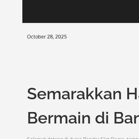
Posted
October 28, 2025
on
Semarakkan H
Bermain di Ba