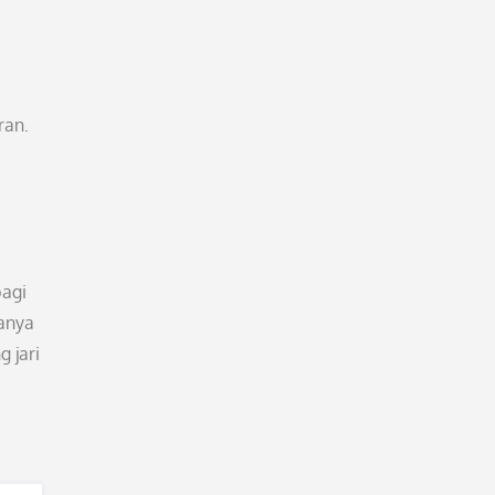
ran.
bagi
hanya
 jari