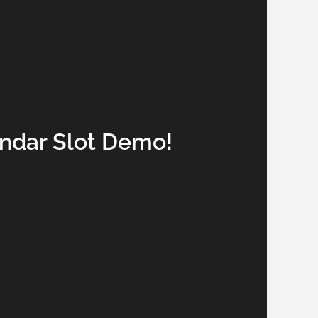
ndar Slot Demo!