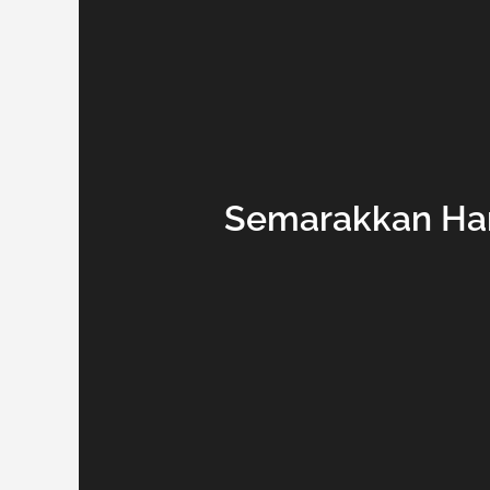
Semarakkan Har