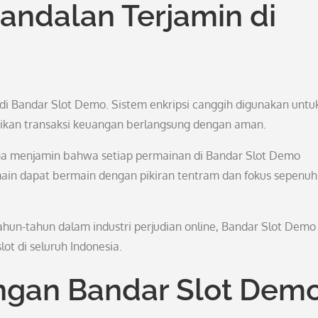
ndalan Terjamin di
i Bandar Slot Demo. Sistem enkripsi canggih digunakan untu
ikan transaksi keuangan berlangsung dengan aman.
 juga menjamin bahwa setiap permainan di Bandar Slot Demo
main dapat bermain dengan pikiran tentram dan fokus sepenu
hun-tahun dalam industri perjudian online, Bandar Slot Demo
ot di seluruh Indonesia.
ngan Bandar Slot Dem