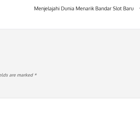
Menjelajahi Dunia Menarik Bandar Slot Baru
ields are marked
*