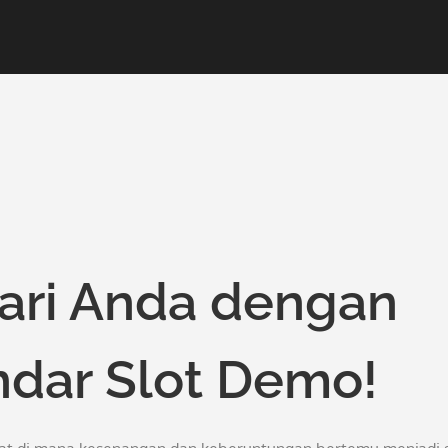
ari Anda dengan
ndar Slot Demo!