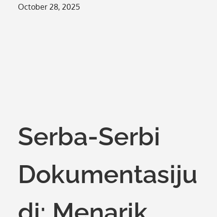
Posted
October 28, 2025
on
Serba-Serbi
Dokumentasiju
di: Menarik