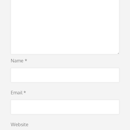
Name
*
Email
*
Website