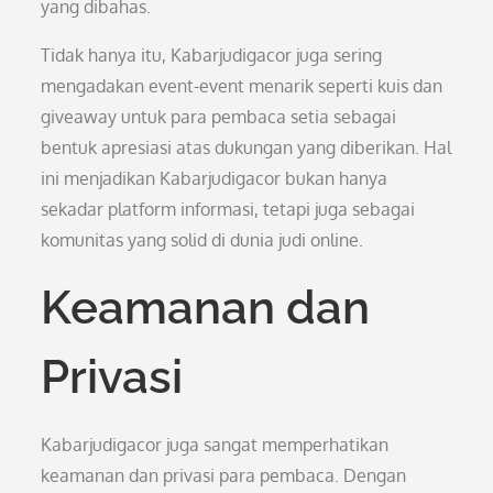
yang dibahas.
Tidak hanya itu, Kabarjudigacor juga sering
mengadakan event-event menarik seperti kuis dan
giveaway untuk para pembaca setia sebagai
bentuk apresiasi atas dukungan yang diberikan. Hal
ini menjadikan Kabarjudigacor bukan hanya
sekadar platform informasi, tetapi juga sebagai
komunitas yang solid di dunia judi online.
Keamanan dan
Privasi
Kabarjudigacor juga sangat memperhatikan
keamanan dan privasi para pembaca. Dengan