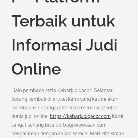
Terbaik untuk
Informasi Judi
Online
Halo pembaca setia Kabarjudigacor! Selamat
datang kembali di artikel kami yang kali ini akan
membahas berbagai informasi menarik seputar
dunia judi online.
https://kabarjudigacor.com
Kami
sangat senang bisa berbagi wawasan dan
pengalaman dengan kalian semua. Mari kita simak