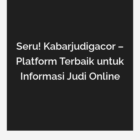
Seru! Kabarjudigacor –
Platform Terbaik untuk
Informasi Judi Online