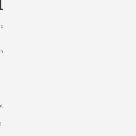
l
p.
eh
al
g