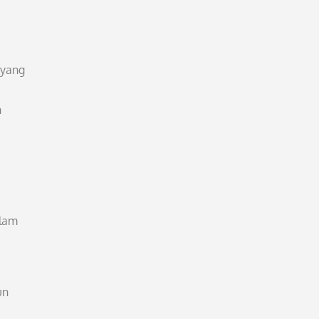
 yang
h
alam
un