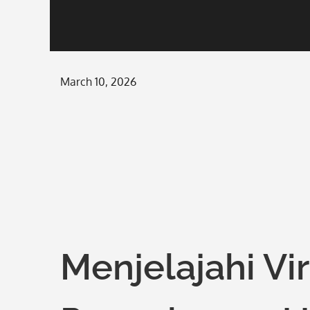
Posted
March 10, 2026
on
Menjelajahi Vi