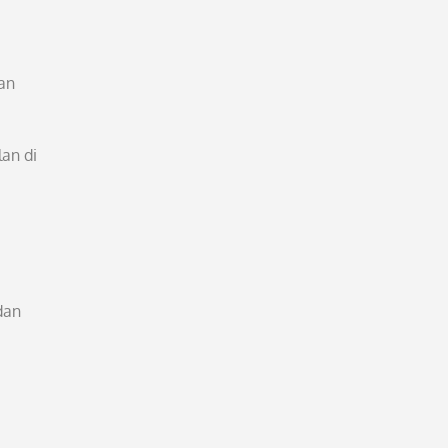
an
an di
dan