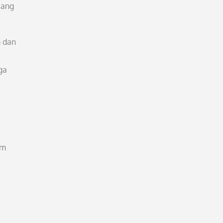
tang
m dan
ga
am