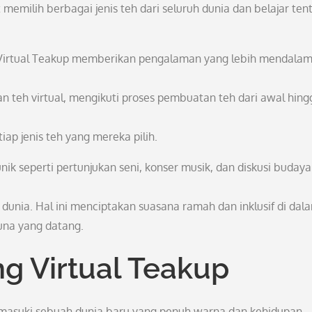
milih berbagai jenis teh dari seluruh dunia dan belajar ten
 Virtual Teakup memberikan pengalaman yang lebih mendala
n teh virtual, mengikuti proses pembuatan teh dari awal hing
ap jenis teh yang mereka pilih.
unik seperti pertunjukan seni, konser musik, dan diskusi budaya
dunia. Hal ini menciptakan suasana ramah dan inklusif di dal
na yang datang.
g Virtual Teakup
emasuki sebuah dunia baru yang penuh warna dan kehidupan.