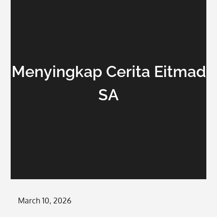
Menyingkap Cerita Eitmad
SA
Posted
March 10, 2026
on